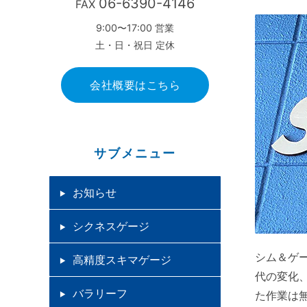
06-6390-4146
FAX
9:00〜17:00 営業
土・日・祝日 定休
会社概要はこちら
サブメニュー
お知らせ
シクネスゲージ
シム＆ゲ
高精度スキマゲージ
代の変化
バラリーフ
た作業は