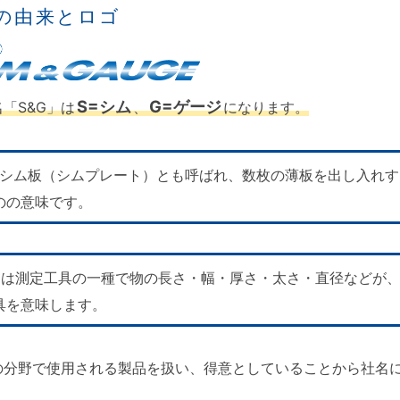
の由来とロゴ
S=シム
G=ゲージ
「S&G」は
、
になります。
シム板（シムプレート）とも呼ばれ、数枚の薄板を出し入れす
のの意味です。
は測定工具の一種で物の長さ・幅・厚さ・太さ・直径などが
具を意味します。
の分野で使用される製品を扱い、得意としていることから社名