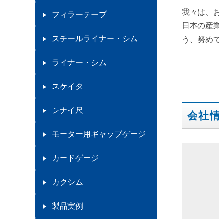
我々は、
フィラーテープ
日本の産
スチールライナー・シム
う、努め
ライナー・シム
スケイタ
シナイ尺
会社
モーター用ギャップゲージ
カードゲージ
カクシム
製品実例