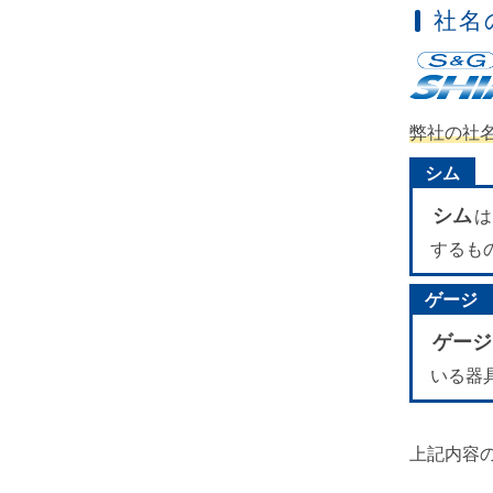
社名
弊社の社名
シム
シム
は
するも
ゲージ
ゲージ
いる器
上記内容