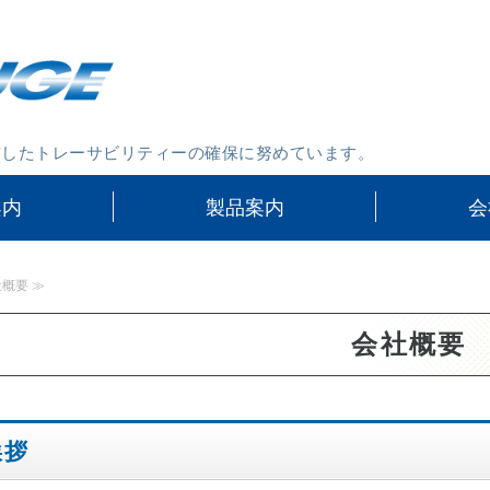
シクネスゲージや精密
貫したトレーサビリティーの確保に努めています。
案内
製品案内
会
社概要 ≫
会社概要
挨拶