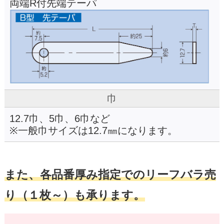
両端R付先端テーパ
巾
12.7巾、5巾、6巾など
※一般巾サイズは12.7㎜になります。
また、各品番厚み指定でのリーフバラ売
り（１枚～）も承ります。