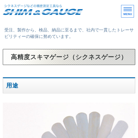
シクネスゲージや精密
受注、製作から、検品、納品に至るまで、社内で一貫したトレーサ
ビリティーの確保に努めています。
ホーム
高精度スキマゲージ（シクネスゲージ）
事業案内
製品案内
用途
会社概要
お問い合わせ / 求人情報